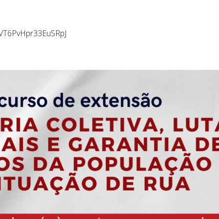
=VT6PvHpr33EuSRpJ