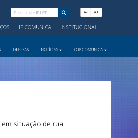
Busca
A-
A+
no
site
IÇOS
IP COMUNICA
INSTITUCIONAL
IP
USP:
S
DEFESAS
NOTÍCIAS
O IP COMUNICA
o em situação de rua