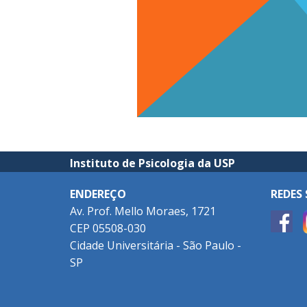
Instituto de Psicologia da USP
ENDEREÇO
REDES 
Av. Prof. Mello Moraes, 1721
CEP 05508-030
Cidade Universitária - São Paulo -
SP