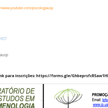
://www.youtube.com/psicologiausp
1HD7
iausp
ink para inscrições: https://forms.gle/GhbeprsfcRSaw1H