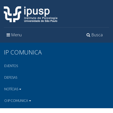
Toggle
Toggle
Menu
Busca
navigation
navigation
IP COMUNICA
EVENTOS
DEFESAS
NOTÍCIAS
O IP COMUNICA