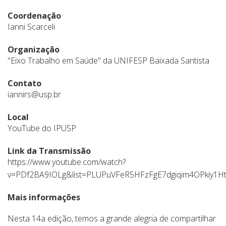
Coordenação
Ianni Scarceli
Organização
"Eixo Trabalho em Saúde" da UNIFESP Baixada Santista
Contato
iannirs@usp.br
Local
YouTube do IPUSP
Link da Transmissão
https://www.youtube.com/watch?
v=PDf2BA9IOLg&list=PLUPuVFeR5HFzFgE7dgiqim4OPkiy1Ht
Mais informações
Nesta 14a edição, temos a grande alegria de compartilhar