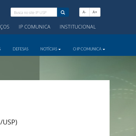
Busca
A-
A+
no
site
IÇOS
IP COMUNICA
INSTITUCIONAL
IP
USP:
S
DEFESAS
NOTÍCIAS
O IP COMUNICA
P/USP)