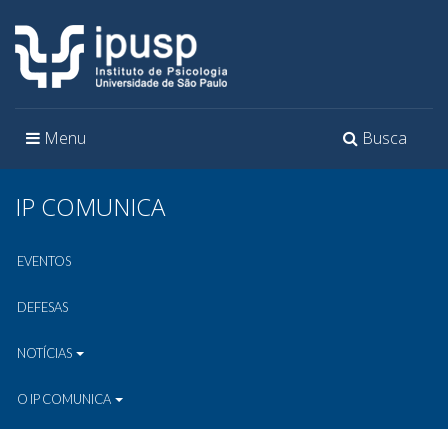
Toggle
Toggle
Menu
Busca
navigation
navigation
IP COMUNICA
EVENTOS
DEFESAS
NOTÍCIAS
O IP COMUNICA