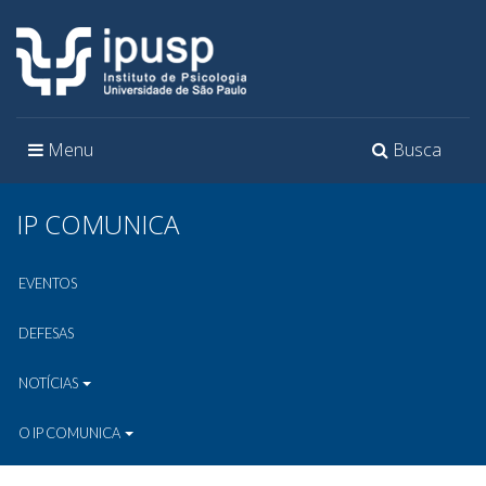
Toggle
Toggle
Menu
Busca
navigation
navigation
IP COMUNICA
EVENTOS
DEFESAS
NOTÍCIAS
O IP COMUNICA