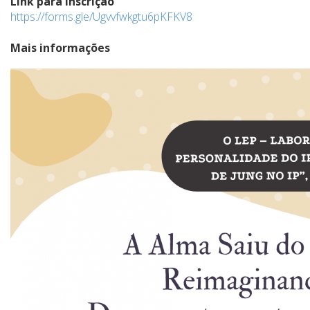
Link para Inscrição
https://forms.gle/Ugvvfwkgtu6pKFKV8
Mais informações