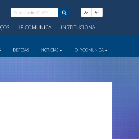
Busca
A-
A+
no
site
IÇOS
IP COMUNICA
INSTITUCIONAL
IP
USP:
S
DEFESAS
NOTÍCIAS
O IP COMUNICA