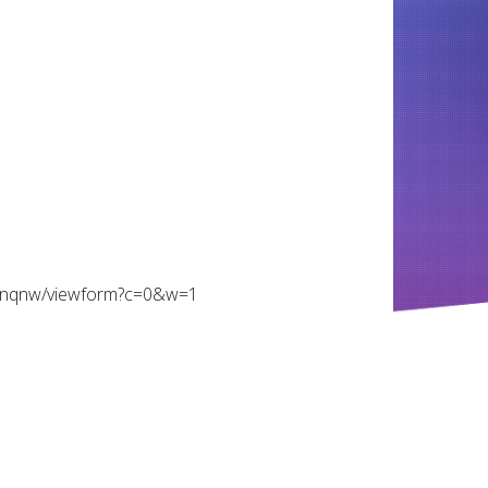
Lunqnw/viewform?c=0&w=1