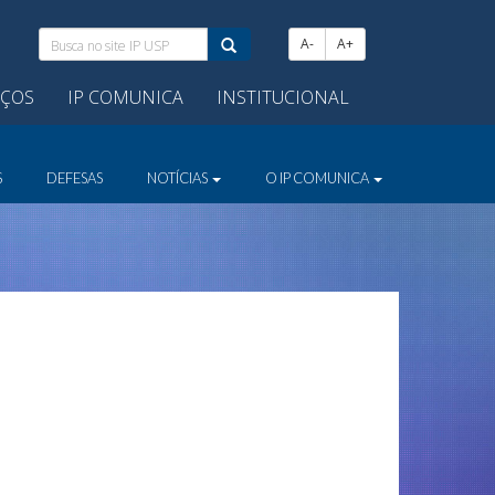
Busca
A-
A+
no
site
IÇOS
IP COMUNICA
INSTITUCIONAL
IP
USP:
S
DEFESAS
NOTÍCIAS
O IP COMUNICA