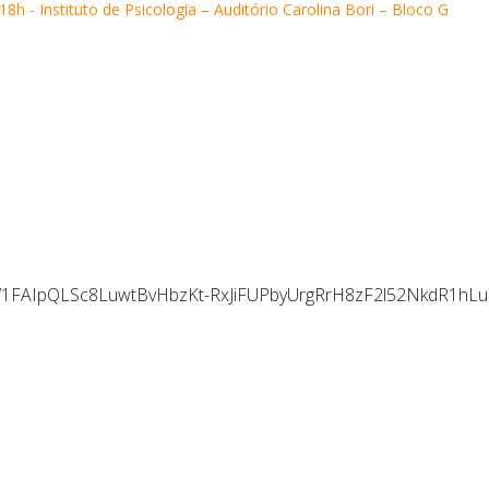
h - Instituto de Psicologia – Auditório Carolina Bori – Bloco G
d/e/1FAIpQLSc8LuwtBvHbzKt-RxJiFUPbyUrgRrH8zF2l52NkdR1h