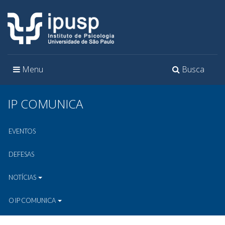
Toggle
Toggle
Menu
Busca
navigation
navigation
IP COMUNICA
EVENTOS
DEFESAS
NOTÍCIAS
O IP COMUNICA