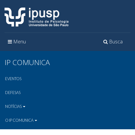
Toggle
Toggle
Menu
Busca
navigation
navigation
IP COMUNICA
EVENTOS
DEFESAS
NOTÍCIAS
O IP COMUNICA