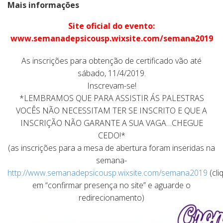
Mais informações
Site oficial do evento:
www.semanadepsicousp.wixsite.com/semana2019
As inscrições para obtenção de certificado vão até
sábado, 11/4/2019.
Inscrevam-se!
*LEMBRAMOS QUE PARA ASSISTIR ÁS PALESTRAS
VOCÊS NÃO NECESSITAM TER SE INSCRITO E QUE
A
INSCRIÇÃO NÃO GARANTE A SUA VAGA…CHEGUE
CEDO!*
(as inscrições para a mesa de abertura foram inseridas na
semana-
http://www.semanadepsicousp.wixsite.com/semana2019
(cli
em “confirmar presença no site” e aguarde o
redirecionamento)