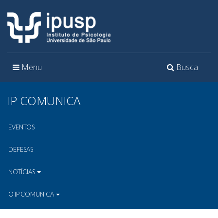
Toggle
Toggle
Menu
Busca
navigation
navigation
IP COMUNICA
EVENTOS
DEFESAS
NOTÍCIAS
O IP COMUNICA