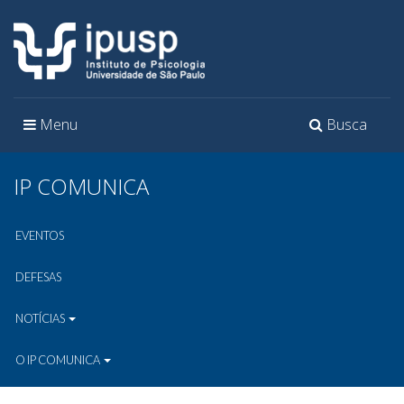
Toggle
Toggle
Menu
Busca
navigation
navigation
IP COMUNICA
EVENTOS
DEFESAS
NOTÍCIAS
O IP COMUNICA