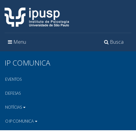
Toggle
Toggle
Menu
Busca
navigation
navigation
IP COMUNICA
EVENTOS
DEFESAS
NOTÍCIAS
O IP COMUNICA