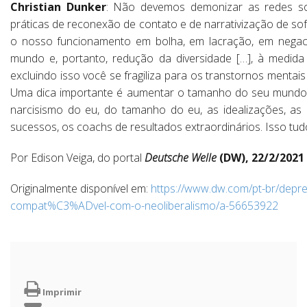
Christian Dunker
: Não devemos demonizar as redes so
práticas de reconexão de contato e de narrativização de sof
o nosso funcionamento em bolha, em lacração, em nega
mundo e, portanto, redução da diversidade […], à medida q
excluindo isso você se fragiliza para os transtornos mentais
Uma dica importante é aumentar o tamanho do seu mundo di
narcisismo do eu, do tamanho do eu, as idealizações, as h
sucessos, os coachs de resultados extraordinários. Isso tud
Por Edison Veiga, do portal
Deutsche Welle
(DW), 22/2/2021
Originalmente disponível em:
https://www.dw.com/pt-br/de
compat%C3%ADvel-com-o-neoliberalismo/a-56653922
Imprimir