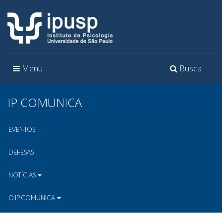
Toggle
Toggle
Menu
Busca
navigation
navigation
IP COMUNICA
EVENTOS
DEFESAS
NOTÍCIAS
O IP COMUNICA