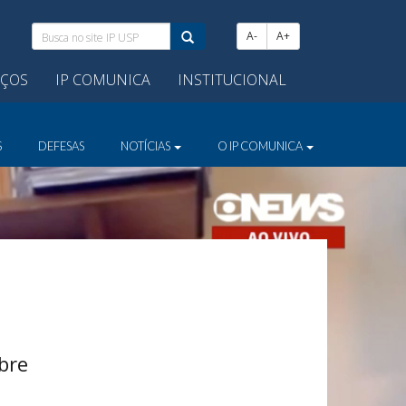
Busca
A-
A+
no
site
IÇOS
IP COMUNICA
INSTITUCIONAL
IP
USP:
S
DEFESAS
NOTÍCIAS
O IP COMUNICA
bre