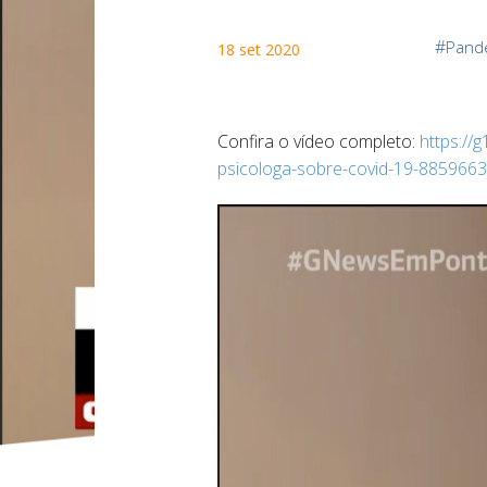
#
Pand
18 set 2020
Confira o vídeo completo:
https://
psicologa-sobre-covid-19-8859663