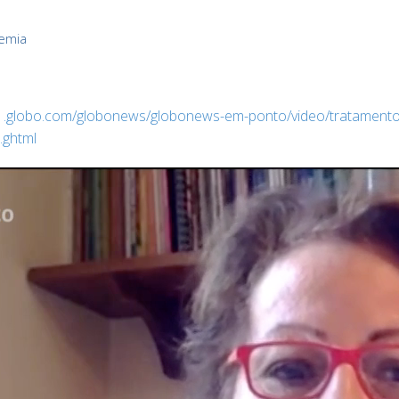
emia
g1.globo.com/globonews/globonews-em-ponto/video/tratamento
.ghtml