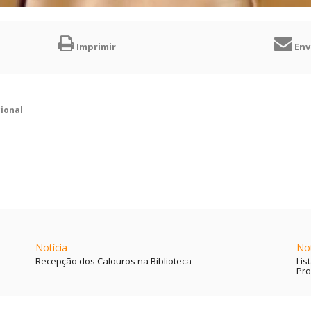
Imprimir
Envi
cional
Notícia
Not
Recepção dos Calouros na Biblioteca
Lis
Pro