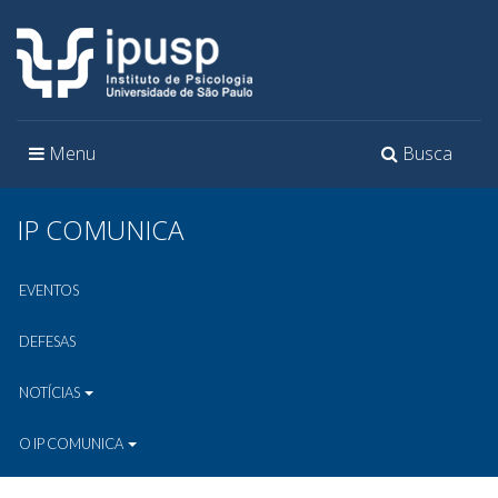
Toggle
Toggle
Menu
Busca
navigation
navigation
IP COMUNICA
EVENTOS
DEFESAS
NOTÍCIAS
O IP COMUNICA