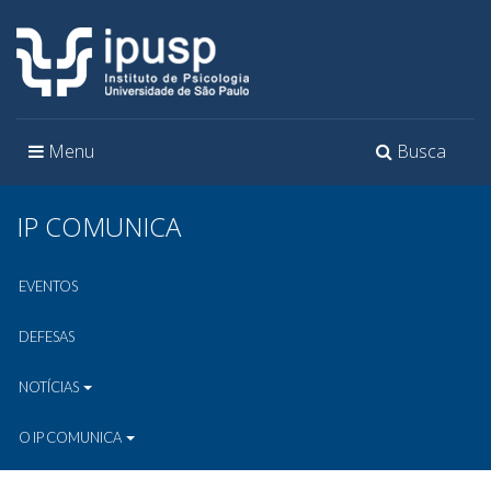
Toggle
Toggle
Menu
Busca
navigation
navigation
IP COMUNICA
EVENTOS
DEFESAS
NOTÍCIAS
O IP COMUNICA