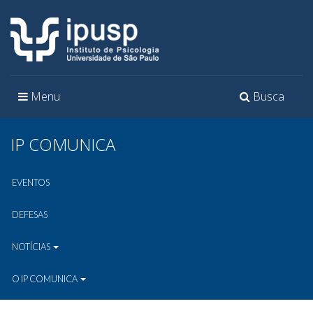
Toggle
Toggle
Menu
Busca
navigation
navigation
IP COMUNICA
EVENTOS
DEFESAS
NOTÍCIAS
O IP COMUNICA