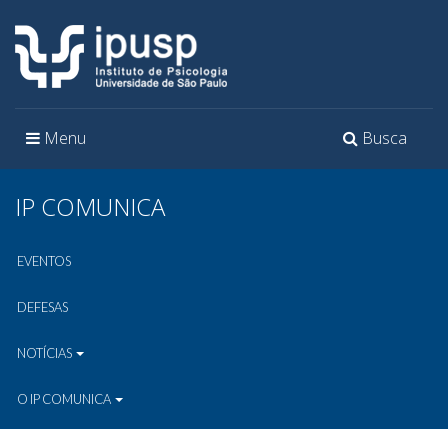
Toggle
Toggle
Menu
Busca
navigation
navigation
IP COMUNICA
EVENTOS
DEFESAS
NOTÍCIAS
O IP COMUNICA