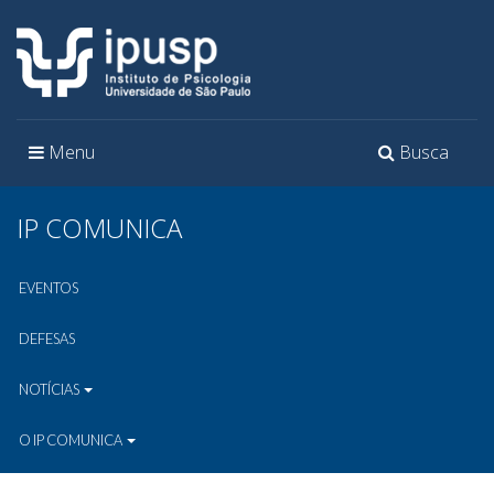
Toggle
Toggle
Menu
Busca
navigation
navigation
IP COMUNICA
EVENTOS
DEFESAS
NOTÍCIAS
O IP COMUNICA