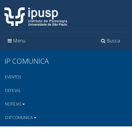
Toggle
Toggle
Menu
Busca
navigation
navigation
IP COMUNICA
EVENTOS
DEFESAS
NOTÍCIAS
O IP COMUNICA