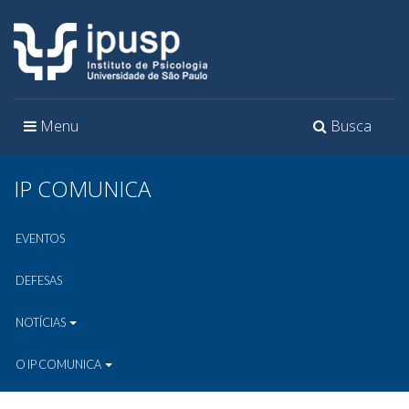
Toggle
Toggle
Menu
Busca
navigation
navigation
IP COMUNICA
EVENTOS
DEFESAS
NOTÍCIAS
O IP COMUNICA