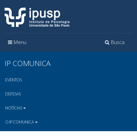
Toggle
Toggle
Menu
Busca
navigation
navigation
IP COMUNICA
EVENTOS
DEFESAS
NOTÍCIAS
O IP COMUNICA