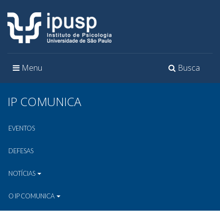
Toggle
Toggle
Menu
Busca
navigation
navigation
IP COMUNICA
EVENTOS
DEFESAS
NOTÍCIAS
O IP COMUNICA