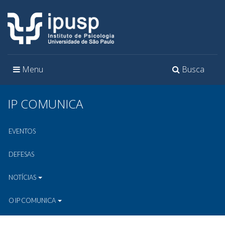
Toggle
Toggle
Menu
Busca
navigation
navigation
IP COMUNICA
EVENTOS
DEFESAS
NOTÍCIAS
O IP COMUNICA