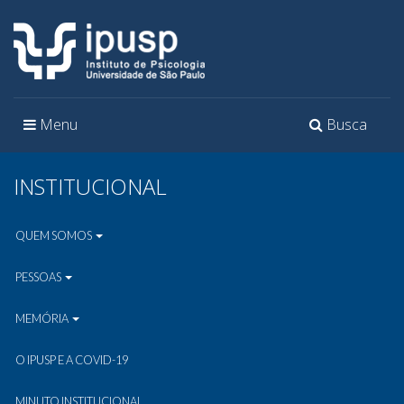
Toggle
Toggle
Menu
Busca
navigation
navigation
INSTITUCIONAL
QUEM SOMOS
PESSOAS
MEMÓRIA
O IPUSP E A COVID-19
MINUTO INSTITUCIONAL