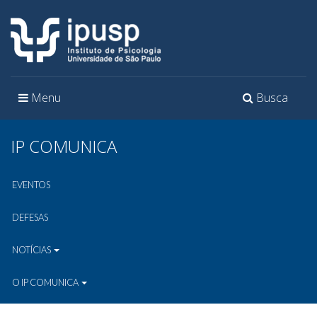
Toggle
Toggle
Menu
Busca
navigation
navigation
IP COMUNICA
EVENTOS
DEFESAS
NOTÍCIAS
O IP COMUNICA