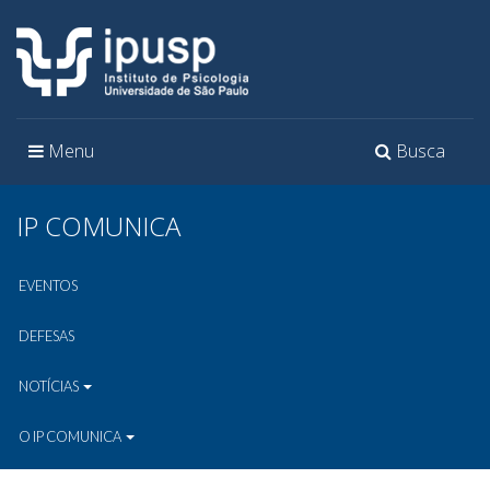
Toggle
Toggle
Menu
Busca
navigation
navigation
IP COMUNICA
EVENTOS
DEFESAS
NOTÍCIAS
O IP COMUNICA