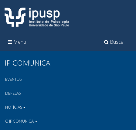
Toggle
Toggle
Menu
Busca
navigation
navigation
IP COMUNICA
EVENTOS
DEFESAS
NOTÍCIAS
O IP COMUNICA