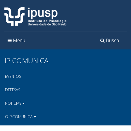
Toggle
Toggle
Menu
Busca
navigation
navigation
IP COMUNICA
EVENTOS
DEFESAS
NOTÍCIAS
O IP COMUNICA