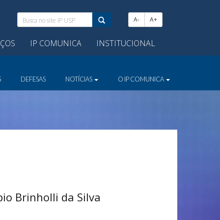
Busca
A-
A+
no
site
IÇOS
IP COMUNICA
INSTITUCIONAL
IP
USP:
S
DEFESAS
NOTÍCIAS
O IP COMUNICA
io Brinholli da Silva