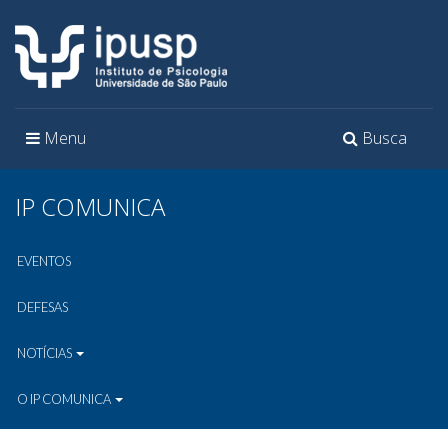
Toggle
Toggle
Menu
Busca
navigation
navigation
IP COMUNICA
EVENTOS
DEFESAS
NOTÍCIAS
O IP COMUNICA