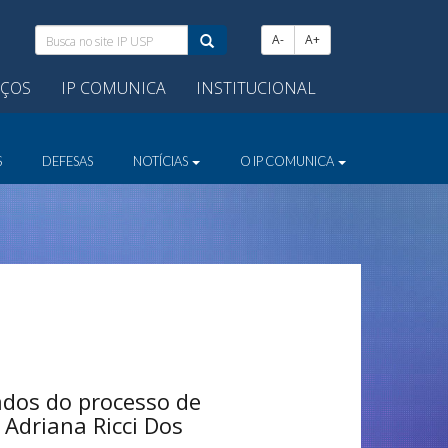
Busca
A-
A+
no
site
IÇOS
IP COMUNICA
INSTITUCIONAL
IP
USP:
S
DEFESAS
NOTÍCIAS
O IP COMUNICA
ados do processo de
 Adriana Ricci Dos