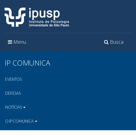
Toggle
Toggle
Menu
Busca
navigation
navigation
IP COMUNICA
EVENTOS
DEFESAS
NOTÍCIAS
O IP COMUNICA