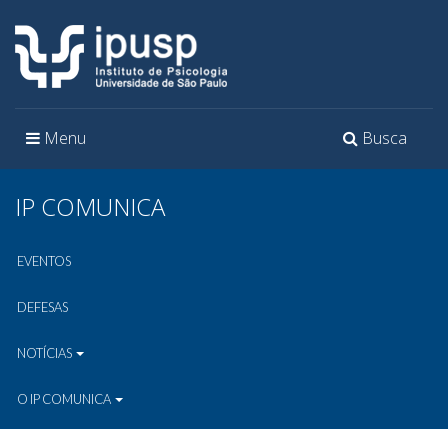
Toggle
Toggle
Menu
Busca
navigation
navigation
IP COMUNICA
EVENTOS
DEFESAS
NOTÍCIAS
O IP COMUNICA