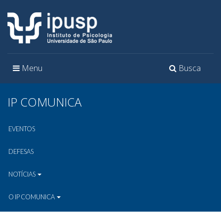
Toggle
Toggle
Menu
Busca
navigation
navigation
IP COMUNICA
EVENTOS
DEFESAS
NOTÍCIAS
O IP COMUNICA