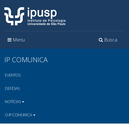
Toggle
Toggle
Menu
Busca
navigation
navigation
IP COMUNICA
EVENTOS
DEFESAS
NOTÍCIAS
O IP COMUNICA