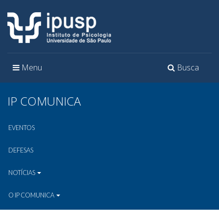
Toggle
Toggle
Menu
Busca
navigation
navigation
IP COMUNICA
EVENTOS
DEFESAS
NOTÍCIAS
O IP COMUNICA