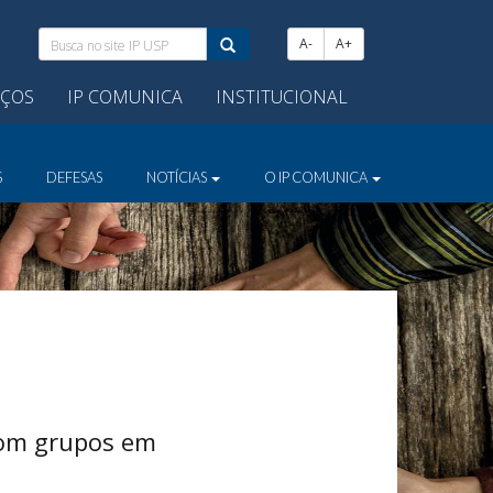
Busca
A-
A+
no
site
IÇOS
IP COMUNICA
INSTITUCIONAL
IP
USP:
S
DEFESAS
NOTÍCIAS
O IP COMUNICA
com grupos em