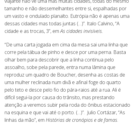
viajante não vê uma mas muitas cidades, todas do mesmo
tamanho e não dessemelhantes entre si, espalhadas por
um vasto e ondulado planalto. Eutrópia não é apenas uma
dessas cidades mas todas juntas (…)”. Italo Calvino, “A
cidade e as trocas, 3”, em
As cidades invisíveis.
“De uma carta jogada em cima da mesa sai uma linha que
corre pela tábua de pinho e desce por uma perna. Basta
olhar bem para descobrir que a linha continua pelo
assoalho, sobe pela parede, entra numa lâmina que
reproduz um quadro de Boucher, desenha as costas de
uma mulher reclinada num divã e afinal foge do quarto
pelo teto e desce pelo fio do pára-raios até a rua. Ali é
difícil segui-la por causa do trânsito, mas prestando
atenção a veremos subir pela roda do ônibus estacionado
na esquina e que vai até o porto. (…)”. Julio Cortázar, “As
linhas da mão”, em
Histórias de cronópios e de famas
.