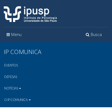
Toggle
Toggle
Menu
Busca
navigation
navigation
IP COMUNICA
EVENTOS
DEFESAS
NOTÍCIAS
O IP COMUNICA