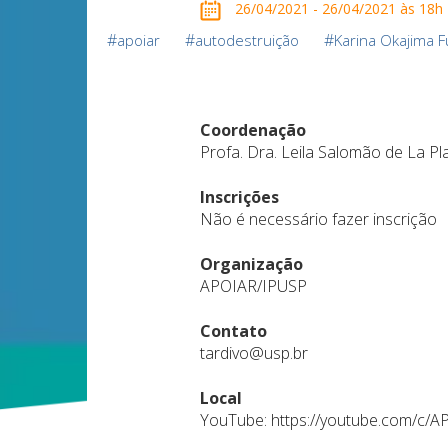
26/04/2021 - 26/04/2021 às 18h
#
#
#
apoiar
autodestruição
Karina Okajima 
Coordenação
Profa. Dra. Leila Salomão de La Pl
Inscrições
Não é necessário fazer inscrição
Organização
APOIAR/IPUSP
Contato
tardivo@usp.br
Local
YouTube: https://youtube.com/c/