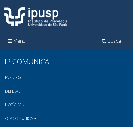
Toggle
Toggle
Menu
Busca
navigation
navigation
IP COMUNICA
EVENTOS
DEFESAS
NOTÍCIAS
O IP COMUNICA