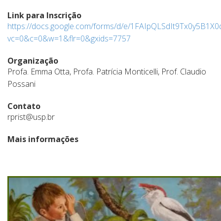
Link para Inscrição
https://docs.google.com/forms/d/e/1FAIpQLSdIt9Tx0y5B1
vc=0&c=0&w=1&flr=0&gxids=7757
Organização
Profa. Emma Otta, Profa. Patrícia Monticelli, Prof. Claudio
Possani
Contato
rprist@usp.br
Mais informações