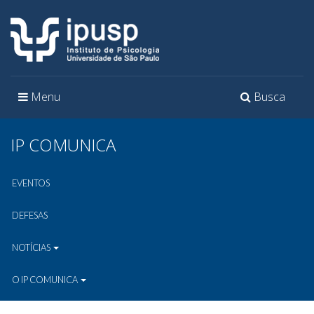
Toggle
Toggle
Menu
Busca
navigation
navigation
IP COMUNICA
EVENTOS
DEFESAS
NOTÍCIAS
O IP COMUNICA