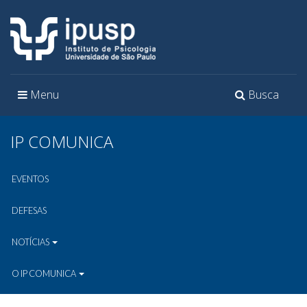
Toggle
Toggle
Menu
Busca
navigation
navigation
IP COMUNICA
EVENTOS
DEFESAS
NOTÍCIAS
O IP COMUNICA