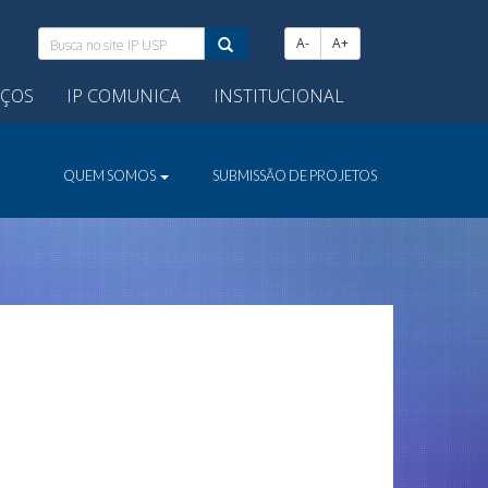
Busca
A-
A+
no
site
IÇOS
IP COMUNICA
INSTITUCIONAL
IP
USP:
QUEM SOMOS
SUBMISSÃO DE PROJETOS