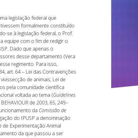
uma legislação federal que
s tivessem formalmente constituído
-se à legislação federal, o Prof.
a equipe com o fim de redigir o
PUSP. Dado que apenas o
fessores desse departamento (Vera
esse regimento. Para isso,
4, art. 64 – Lei das Contravenções
 vivissecção de animais; Lei de
s pela comunidade científica
acional voltada ao tema (
Guidelines
L BEHAVIOUR de 2003, 65, 249–
 funcionamento da
Comissão de
egação do IPUSP a denominação
e de Experimentação Animal
onamento da que passou a ser