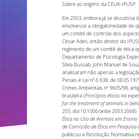
Sobre as origens da CEUA-IPUSP
Em 2003, embora já se discutisse b
envolvesse a obrigatoriedade de qu
um comitê de controle dos aspectos
César Ades, então diretor do IPUSP
regimento de um comitê de ética 
Departamento de Psicologia Experi
Silvia Bussab, John Manuel de Sou
analisaram não apenas a legislação
Penais e Lei nº 6 638, de 08.05.197
Crimes Ambientais nª 9605/98, ar
brasileira (
Princípios éticos na exp
for the treatment of animals in beh
255; doi:10.1006/anbe.2003.2068).
Ética no Uso de Animais em Ensino 
de
Comissão de Ética em Pesquisa
publicou a Resolução Normativa no