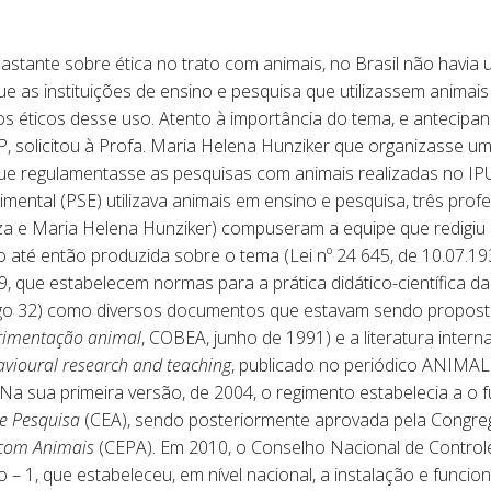
astante sobre ética no trato com animais, no Brasil não havia 
e as instituições de ensino e pesquisa que utilizassem animai
 éticos desse uso. Atento à importância do tema, e antecipando
, solicitou à Profa. Maria Helena Hunziker que organizasse um
que regulamentasse as pesquisas com animais realizadas no I
mental (PSE) utilizava animais em ensino e pesquisa, três pro
za e Maria Helena Hunziker) compuseram a equipe que redigiu 
 até então produzida sobre o tema (Lei nº 24 645, de 10.07.193
9, que estabelecem normas para a prática didático-científica da
tigo 32) como diversos documentos que estavam sendo proposto
erimentação animal
, COBEA, junho de 1991) e a literatura intern
avioural research and teaching
, publicado no periódico ANIMA
 Na sua primeira versão, de 2004, o regimento estabelecia a o
e Pesquisa
(CEA), sendo posteriormente aprovada pela Congr
 com Animais
(CEPA). Em 2010, o Conselho Nacional de Control
 – 1, que estabeleceu, em nível nacional, a instalação e funci