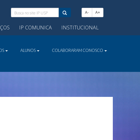
Busca
A-
A+
no
site
IÇOS
IP COMUNICA
INSTITUCIONAL
IP
USP:
VOS
ALUNOS
COLABORARAM CONOSCO