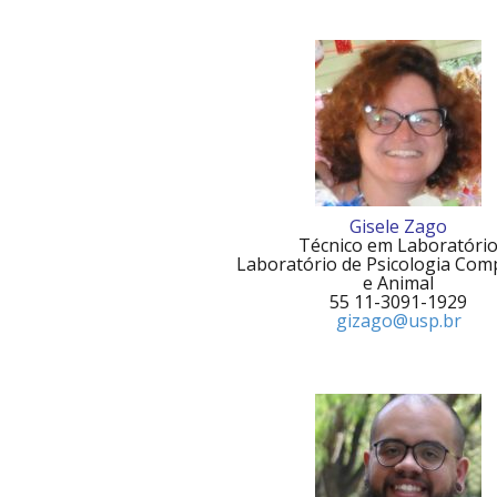
Gisele Zago
Técnico em Laboratóri
Laboratório de Psicologia Com
e Animal
55 11-3091-1929
giza
go@usp.br