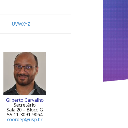
T
|
UVWXYZ
Gilberto Carvalho
Secretário
Sala 20 – Bloco G
55 11-3091-9064
coordep@usp.br