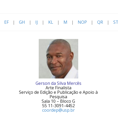
|
EF
|
GH
|
IJ
|
KL
|
M
|
NOP
|
QR
|
S
Gerson da Silva Mercês
Arte Finalista
Serviço de Edição e Publicação e Apoio à
Pesquisa
Sala 10 – Bloco G
55 11-3091-4452
coordep@usp.br