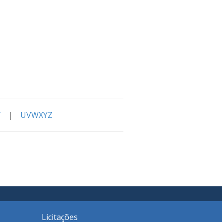
T
|
UVWXYZ
Licitações