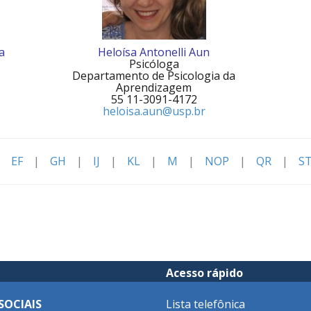
a
Heloísa Antonelli Aun
Psicóloga
Departamento de Psicologia da
Aprendizagem
55 11-3091-4172
heloisa.aun@usp.br
|
EF
|
GH
|
IJ
|
KL
|
M
|
NOP
|
QR
|
S
Acesso rápido
SOCIAIS
Lista telefônica