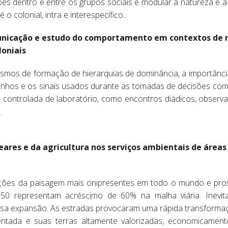
ões dentro e entre os grupos sociais e modular a natureza 
 o colonial, intra e interespecífico..
unicação e estudo do comportamento em contextos de r
loniais
.
smos de formação de hierarquias de dominância, a importânc
inhos e os sinais usados durante as tomadas de decisões c
 controlada de laboratório, como encontros diádicos, observ
.
eares e da agricultura nos serviços ambientais de áreas
rações da paisagem mais onipresentes em todo o mundo e p
050 representam acréscimo de 60% na malha viária. Inevit
ssa expansão. As estradas provocaram uma rápida transformaç
tada e suas terras altamente valorizadas, economicamente