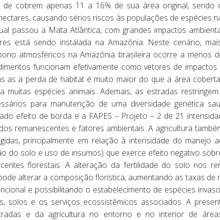
s de cobrem apenas 11 a 16% de sua área original, sendo
ectares, causando sérios riscos às populações de espécies n
qual passou a Mata Atlântica, com grandes impactos ambientai
res está sendo instalada na Amazônia. Neste cenário, m
bono atmosféricos na Amazônia brasileira ocorre a menos d
mentos funcionam efetivamente como vetores de impactos 
as as a perda de habitat é muito maior do que a área coberta
muitas espécies animais. Ademais, as estradas restringem 
essários para manutenção de uma diversidade genética sau
do efeito de borda e a FAPES – Projeto – 2 de 21 intensidad
os remanescentes e fatores ambientais. A agricultura també
egidas, principalmente em relação à intensidade do manejo
ão do solo e uso de insumos) que exerce efeito negativo sobr
entes florestais. A alteração da fertilidade do solo nos 
ode alterar a composição florística, aumentando as taxas de 
funcional e possibilitando o estabelecimento de espécies inva
es, solos e os serviços ecossistêmicos associados. A pres
tradas e da agricultura no entorno e no interior de áre