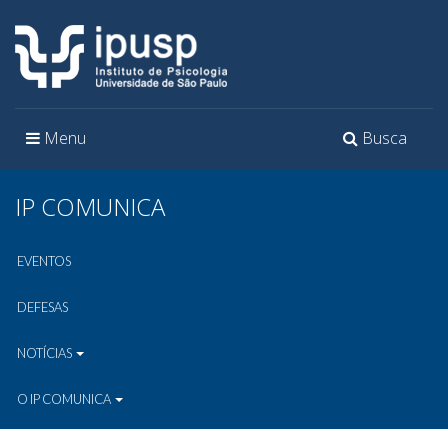
Toggle
Toggle
Menu
Busca
navigation
navigation
IP COMUNICA
EVENTOS
DEFESAS
NOTÍCIAS
O IP COMUNICA