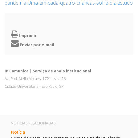
pandemia-Uma-em-cada-quatro-criancas-sofre-diz-estudo
Imprimir
Enviar por e-mail
IP Comunica | Serviço de apoio institucional
Av. Prof. Mello Moraes, 1721 - sala 26
Cidade Universitária - São Paulo, SP
NOTICIAS RELACIONADAS
Notícia