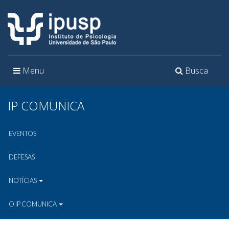
Toggle
Toggle
Menu
Busca
navigation
navigation
IP COMUNICA
EVENTOS
DEFESAS
NOTÍCIAS
O IP COMUNICA